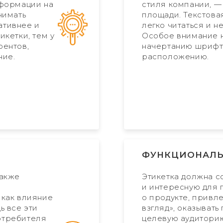
нформации на
стиля компании, —
нимать
площади. Текстов
ативнее и
легко читаться и н
икетки, тем у
Особое внимание н
рентов,
начертанию шрифто
ние.
расположению.
ФУНКЦИОНАЛЬ
также
Этикетка должна 
и интересную для
 как влияние
о продукте, привле
ь все эти
взгляд», оказыват
отребителя
целевую аудиторию